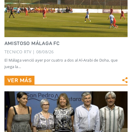
AMISTOSO MÁLAGA FC
TECNICO RTV | 08/08/26
El Málaga venció ayer por cuatro a dos al Al-Arabi de Doha, que
juega la...
VER MÁS