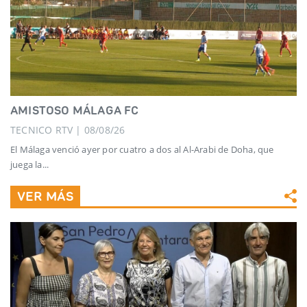
AMISTOSO MÁLAGA FC
TECNICO RTV | 08/08/26
El Málaga venció ayer por cuatro a dos al Al-Arabi de Doha, que
juega la...
VER MÁS