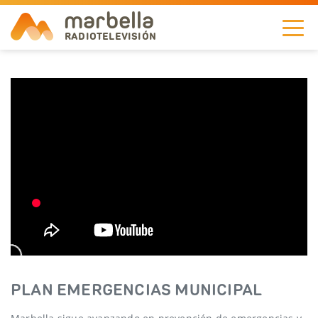
marbella
RADIOTELEVISIÓN
NOTICIAS
TELEVISIÓN
A LA CARTA
RADIO
CORPORACIÓN
REDES
PLAN EMERGENCIAS MUNICIPAL
EN
DIRECTO