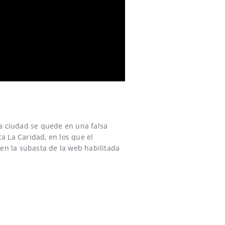
la ciudad se quede en una falsa
ca La Caridad, en los que el
en la subasta de la web habilitada