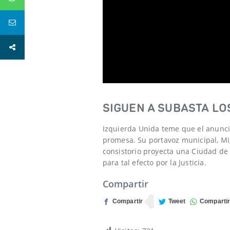
SIGUEN A SUBASTA LO
Izquierda Unida teme que el anunci
promesa. Su portavoz municipal, Migu
consistorio proyecta una Ciudad de 
para tal efecto por la Justicia.
Compartir