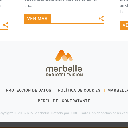
a
un...
un s
la...
VER MÁS
V
marbella
RADIOTELEVISIÓN
PROTECCIÓN DE DATOS
POLÍTICA DE COOKIES
MARBELL
PERFIL DEL CONTRATANTE
pyright © 2016 RTV Marbella. Creado por
KIBO
. Todos los derechos reserva