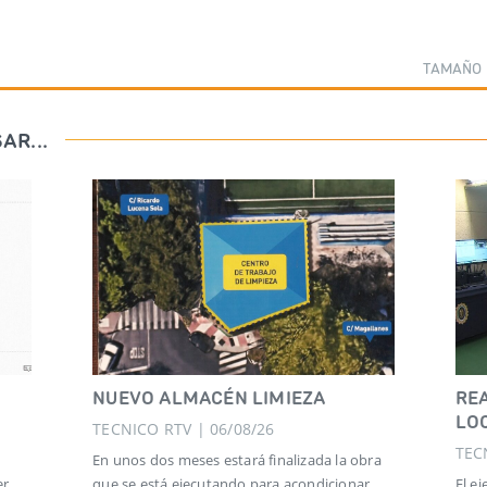
TAMAÑO 
AR...
NUEVO ALMACÉN LIMIEZA
REA
LO
TECNICO RTV | 06/08/26
TEC
En unos dos meses estará finalizada la obra
er
que se está ejecutando para acondicionar
El e