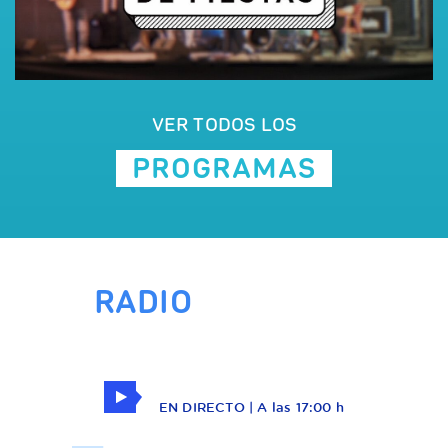
VER TODOS LOS
PROGRAMAS
RADIO
107.6
FM
Como en Casa
EN DIRECTO | A las 17:00 h