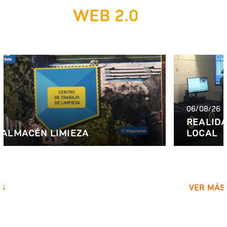
WEB 2.0
rtvmarbella.tv
06/08/26
REALIDAD VIRTUAL PARA POLICÍA
LOCAL
El ejecutivo local ha invertido 18.000 euros en un
sistema de entrenamiento virtual para la Policía...
VER MÁS