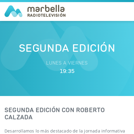
marbella
RADIOTELEVISIÓN
NOTICIAS
SEGUNDA EDICIÓN
TELEVISIÓN
LUNES A VIERNES
A LA CARTA
19:35
RADIO
CORPORACIÓN
SEGUNDA EDICIÓN CON ROBERTO
REDES
CALZADA
EN
Desarrollamos lo más destacado de la jornada informativa
DIRECTO