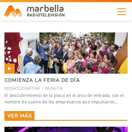
marbella
RADIOTELEVISIÓN
NOTICIAS
TELEVISIÓN
A LA CARTA
COMIENZA LA FERIA DE DÍA
RADIO
REDACCIONRTVM | 06/06/18
CORPORACIÓN
El descubrimiento de la placa en el arco de entrada, con el
nombre de cuatro de los empresarios que impulsaron...
REDES
VER MÁS
EN
DIRECTO